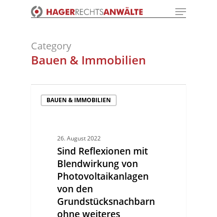
Menu
Skip
to
Close
main
Menu
content
Category
Bauen & Immobilien
BAUEN & IMMOBILIEN
26. August 2022
Sind Reflexionen mit
Blendwirkung von
Photovoltaikanlagen
von den
Grundstücksnachbarn
ohne weiteres