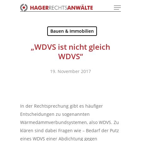
Menu
Skip
to
Close
main
Menu
content
Bauen & Immobilien
„WDVS ist nicht gleich
WDVS“
19. November 2017
In der Rechtsprechung gibt es häufiger
Entscheidungen zu sogenannten
Wärmedämmverbundsystemen, also WDVS. Zu
klären sind dabei Fragen wie – Bedarf der Putz
eines WDVS einer Abdichtung gegen