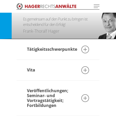
Menu
Skip
to
Close
main
Es gemeinsam auf den Punkt zu bringen ist
Menu
content
entscheidend für den Erfolg!
Frank-Thoralf Hager
Tätigkeitsschwerpunkte
1. Mergers & Acquisitions
Vita
2. Wirtschaftsrecht
1968 – 1980
3. Unternehmensnachfolge
Veröffentlichungen;
Seminar- und
Fußball-Leistungssport beim 1. FC
4. Bau- und Architektenrecht
Vortragstätigkeit;
Lok Leipzig
Fortbildungen
1978 – 1981