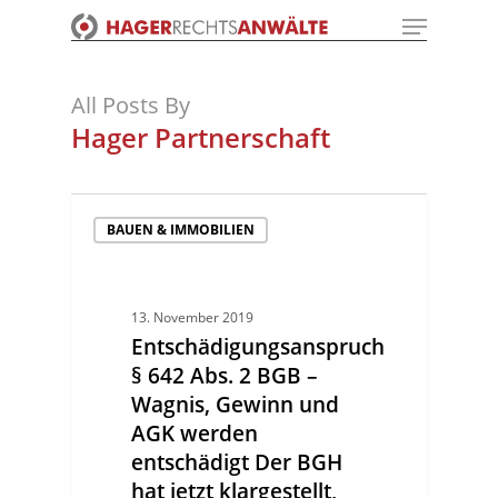
Menu
Skip
to
Close
main
Menu
content
All Posts By
Hager Partnerschaft
BAUEN & IMMOBILIEN
13. November 2019
Entschädigungsanspruch
§ 642 Abs. 2 BGB –
Wagnis, Gewinn und
AGK werden
entschädigt Der BGH
hat jetzt klargestellt,