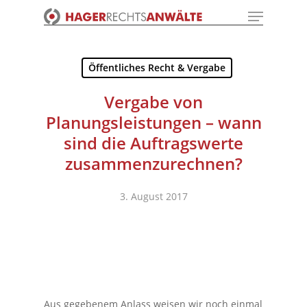
Menu
Skip
to
Close
main
Menu
content
Öffentliches Recht & Vergabe
Vergabe von
Planungsleistungen – wann
sind die Auftragswerte
zusammenzurechnen?
3. August 2017
Aus gegebenem Anlass weisen wir noch einmal