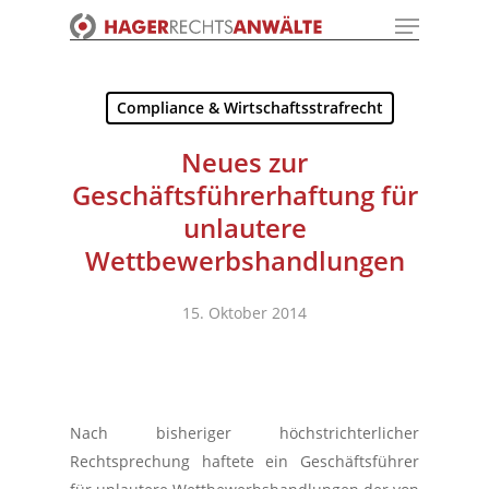
Menu
Skip
to
Close
main
Menu
content
Compliance & Wirtschaftsstrafrecht
Neues zur
Geschäftsführerhaftung für
unlautere
Wettbewerbshandlungen
15. Oktober 2014
Nach bisheriger höchstrichterlicher
Rechtsprechung haftete ein Geschäftsführer