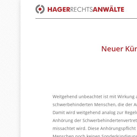
Skip
to
main
content
Neuer Kün
Weitgehend unbeachtet ist mit Wirkung a
schwerbehinderten Menschen, die der Arb
Damit wird weitgehend analog zur Regel
Anhörung der Schwerbehindertenvertretu
missachtet wird. Diese Anhörungspflicht
Menschen noch keinen Sonderkündigung