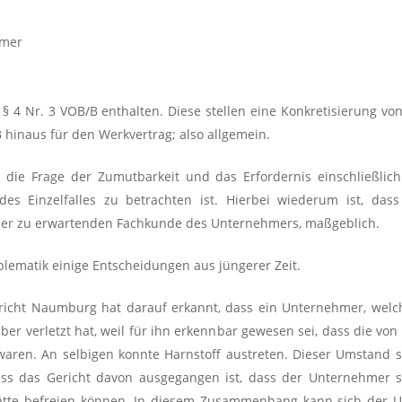
hmer
 § 4 Nr. 3 VOB/B enthalten. Diese stellen eine Konkretisierung v
inaus für den Werkvertrag; also allgemein.
ss die Frage der Zumutbarkeit und das Erfordernis einschließl
es Einzelfalles zu betrachten ist. Hierbei wiederum ist, dass
 der zu erwartenden Fachkunde des Unternehmers, maßgeblich.
lematik einige Entscheidungen aus jüngerer Zeit.
richt Naumburg hat darauf erkannt, dass ein Unternehmer, welche
er verletzt hat, weil für ihn erkennbar gewesen sei, dass die v
ren. An selbigen konnte Harnstoff austreten. Dieser Umstand stel
 dass das Gericht davon ausgegangen ist, dass der Unternehmer
ätte befreien können. In diesem Zusammenhang kann sich der U