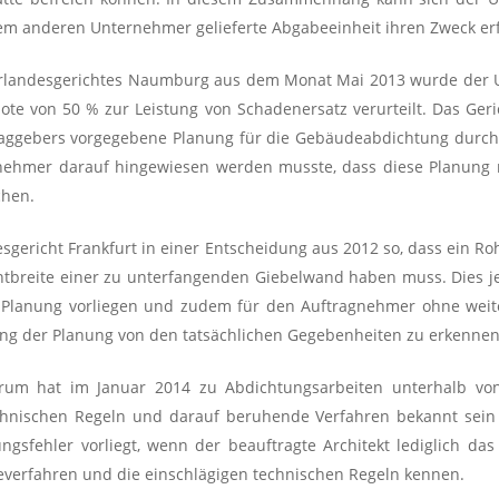
nem anderen Unternehmer gelieferte Abgabeeinheit ihren Zweck erf
erlandesgerichtes Naumburg aus dem Monat Mai 2013 wurde der 
uote von 50 % zur Leistung von Schadenersatz verurteilt. Das Ger
raggebers vorgegebene Planung für die Gebäudeabdichtung durch
ehmer darauf hingewiesen werden musste, dass diese Planung ni
chen.
sgericht Frankfurt in einer Entscheidung aus 2012 so, dass ein
tbreite einer zu unterfangenden Giebelwand haben muss. Dies je
he Planung vorliegen und zudem für den Auftragnehmer ohne weit
ung der Planung von den tatsächlichen Gegebenheiten zu erkennen
um hat im Januar 2014 zu Abdichtungsarbeiten unterhalb von
chnischen Regeln und darauf beruhende Verfahren bekannt se
nungsfehler vorliegt, wenn der beauftragte Architekt lediglich 
verfahren und die einschlägigen technischen Regeln kennen.