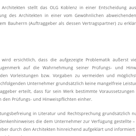
 Architekten stellt das OLG Koblenz in einer Entscheidung aus
gung des Architekten in einer vom Gewöhnlichen abweichenden 
Bauherrn (Auftraggeber als dessen Vertragspartner) zu erklär
ird ersichtlich, dass die aufgezeigte Problematik äußerst viel
 Augenmerk auf die Wahrnehmung seiner Prüfungs- und Hinwe
n Vorleistungen bzw. Vorgaben zu vermeiden und möglichst 
chfolgenden Unternehmer grundsätzlich keine mangelfreie Leistun
raggeber erteilt, dass für sein Werk bestimmte Voraussetzunge
n den Prüfungs- und Hinweispflichten einher.
aftungsbefreiung in Literatur und Rechtsprechung grundsätzli
edenkenhinweises die dem Unternehmer zur Verfügung gestellte 
er durch den Architekten hinreichend aufgeklärt und informiert w