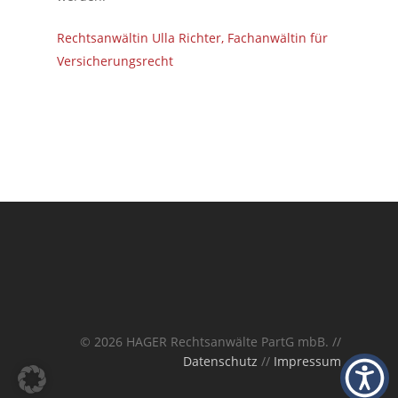
Rechtsanwältin Ulla Richter, Fachanwältin für
Versicherungsrecht
© 2026 HAGER Rechtsanwälte PartG mbB. //
Datenschutz
//
Impressum