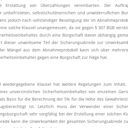
ie Erstattung von Überzahlungen vereinbarten. Der Auftra
er unbefristeten, selbstschuldnerischen und unwiderruflichen B
tens jedoch nach vollständiger Beseitigung der im Abnahmeprotoko
ine solche Klausel unangemessen, da sie gegen § 307 BGB verstö
herheitseinbehaltes durch eine Bürgschaft davon abhängig gema
rt dieser unwirksame Teil der Sicherungsabrede zur Unwirksamk
 aller Mängel aus dem Abnahmeprotokoll kann sich über mehrer
rheitseinbehaltes gegen eine Bürgschaft zur Folge hat.
wiedergegebene Klausel hat weitere Regelungen zum Inhalt, wel
eines unverzinslichen Sicherheitseinbehaltes von einzelnen Ger
s Basis für die Berechnung der 5% für die Höhe des Gewährleistu
zugsberechtigt ist. Letztlich muss der Verwender einer Sic
gsbürgschaft sehr sorgfältig bei der Erstellung einer solchen K
brede kann die Unwirksamkeit der gesamten Sicherungsabrede zu